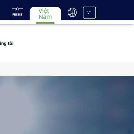
Việt
VI
Nam
úng tôi