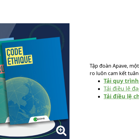
Tập đoàn Apave, một 
ro luôn cam kết tuâ
Tải quy trìn
Tải điều lệ đ
Tải điều lệ